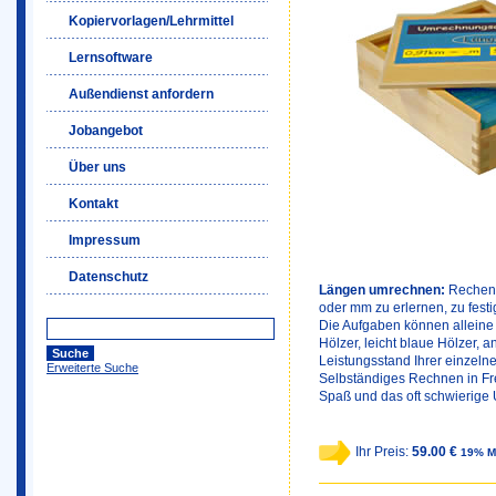
Kopiervorlagen/Lehrmittel
Lernsoftware
Außendienst anfordern
Jobangebot
Über uns
Kontakt
Impressum
Datenschutz
Längen umrechnen:
Rechens
oder mm zu erlernen, zu fest
Die Aufgaben können alleine
Hölzer, leicht blaue Hölzer, 
Leistungsstand Ihrer einzeln
Erweiterte Suche
Selbständiges Rechnen in Fre
Spaß und das oft schwierige 
Ihr Preis:
59.00 €
19% M