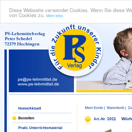
Diese Webseite verwendet Cookies. Wenn Sie diese We
von Cookies zu.
Mehr Infos
Mein Konto
|
Warenkorb
|
Zu
Home/Aktuell
Bestellen
1011
Würf
Art.-Nr
.
Prakt. Unterrichtsmaterial