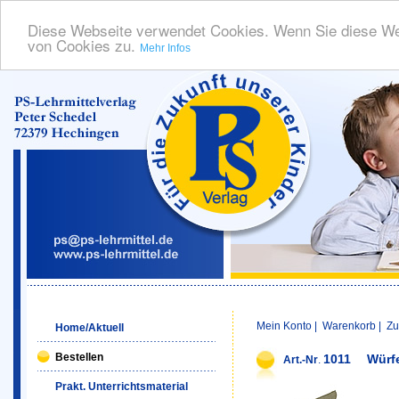
Diese Webseite verwendet Cookies. Wenn Sie diese We
von Cookies zu.
Mehr Infos
Mein Konto
|
Warenkorb
|
Zu
Home/Aktuell
Bestellen
1011
Würf
Art.-Nr
.
Prakt. Unterrichtsmaterial