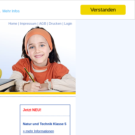
.
Verstanden
Mehr Infos
Home
|
Impressum
|
AGB
|
Drucken
|
Login
Jetzt NEU!
Natur und Technik Klasse 5
» mehr Informationen