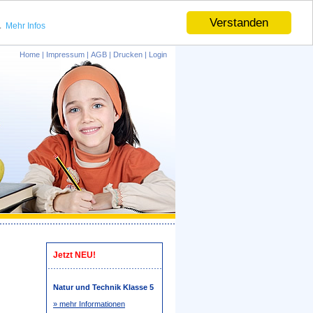
.
Verstanden
Mehr Infos
Home
|
Impressum
|
AGB
|
Drucken
|
Login
Jetzt NEU!
Natur und Technik Klasse 5
» mehr Informationen