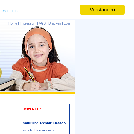
.
Verstanden
Mehr Infos
Home
|
Impressum
|
AGB
|
Drucken
|
Login
Jetzt NEU!
Natur und Technik Klasse 5
» mehr Informationen