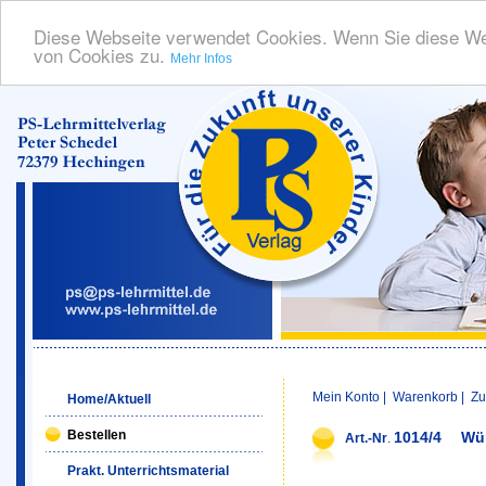
Diese Webseite verwendet Cookies. Wenn Sie diese We
von Cookies zu.
Mehr Infos
Mein Konto
|
Warenkorb
|
Zu
Home/Aktuell
Bestellen
1014/4
Wür
Art.-Nr
.
Prakt. Unterrichtsmaterial