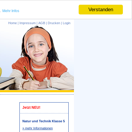
.
Verstanden
Mehr Infos
Home
|
Impressum
|
AGB
|
Drucken
|
Login
Jetzt NEU!
Natur und Technik Klasse 5
» mehr Informationen