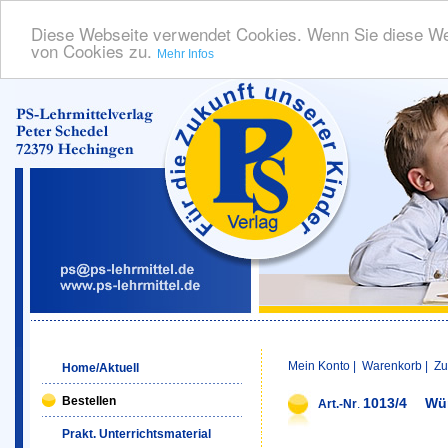
Diese Webseite verwendet Cookies. Wenn Sie diese We
von Cookies zu.
Mehr Infos
Mein Konto
|
Warenkorb
|
Zu
Home/Aktuell
Bestellen
1013/4
Wür
Art.-Nr
.
Prakt. Unterrichtsmaterial