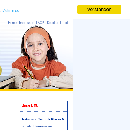
.
Verstanden
Mehr Infos
Home
|
Impressum
|
AGB
|
Drucken
|
Login
Jetzt NEU!
Natur und Technik Klasse 5
» mehr Informationen