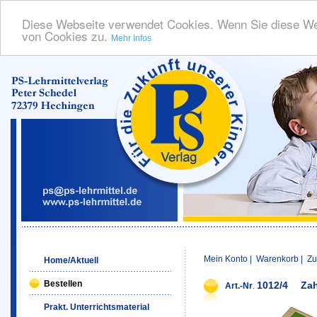
Diese Webseite verwendet Cookies. Wenn Sie diese We
von Cookies zu.
Mehr Infos
Mein Konto
|
Warenkorb
|
Zu
Home/Aktuell
Bestellen
1012/4
Zah
Art.-Nr
.
Prakt. Unterrichtsmaterial