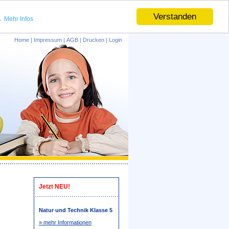
.
Verstanden
Mehr Infos
Home
|
Impressum
|
AGB
|
Drucken
|
Login
Jetzt NEU!
Natur und Technik Klasse 5
» mehr Informationen