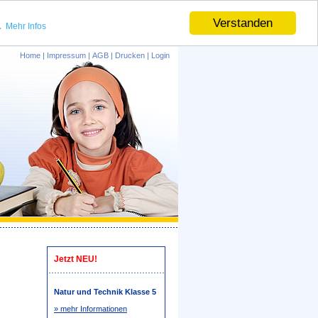
.
Verstanden
Mehr Infos
Home
|
Impressum
|
AGB
|
Drucken
|
Login
Jetzt NEU!
Natur und Technik Klasse 5
» mehr Informationen