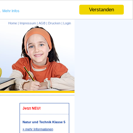
.
Verstanden
Mehr Infos
Home
|
Impressum
|
AGB
|
Drucken
|
Login
Jetzt NEU!
Natur und Technik Klasse 5
» mehr Informationen