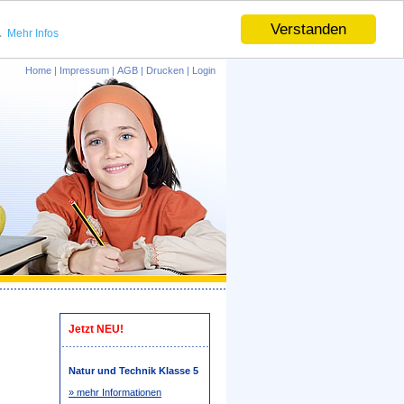
.
Verstanden
Mehr Infos
Home
|
Impressum
|
AGB
|
Drucken
|
Login
Jetzt NEU!
Natur und Technik Klasse 5
» mehr Informationen