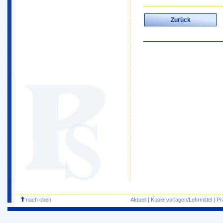
Zurück
nach oben
Aktuell
|
Kopiervorlagen/Lehrmittel
|
Pr