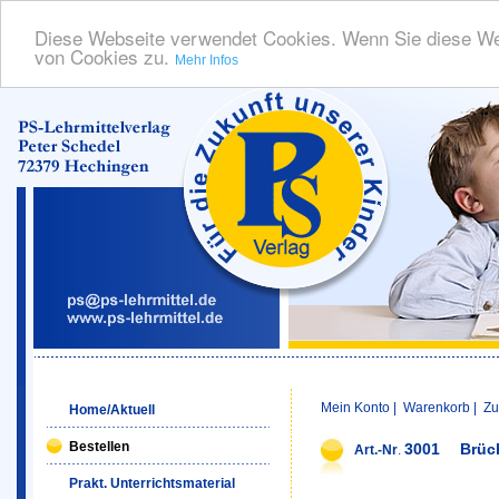
Diese Webseite verwendet Cookies. Wenn Sie diese We
von Cookies zu.
Mehr Infos
Mein Konto
|
Warenkorb
|
Zu
Home/Aktuell
Bestellen
3001
Brüc
Art.-Nr
.
Prakt. Unterrichtsmaterial