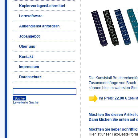
Kopiervorlagen/Lehrmittel
Lernsoftware
Außendienst anfordern
Jobangebot
Über uns
Kontakt
Impressum
Datenschutz
Die Kunststoff Bruchrechentü
Zusammenhänge von Bruch-, 
können hier im wahrsten Sinn
Ihr Preis:
22.00 €
19% M
Erweiterte Suche
Möchten Sie diesen Artikel o
Dann klicken Sie unten auf 
Möchten Sie lieber schriftli
Hier ist unser Fax-Bestellform