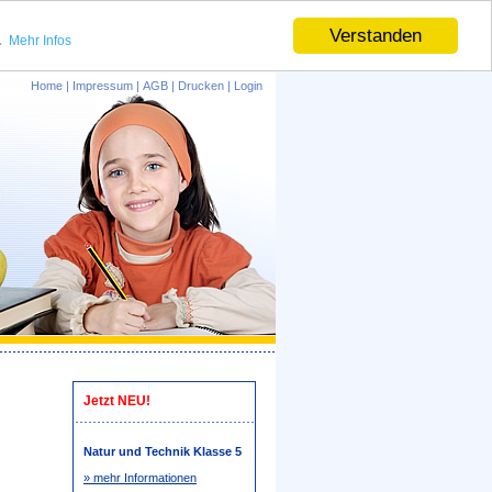
.
Verstanden
Mehr Infos
Home
|
Impressum
|
AGB
|
Drucken
|
Login
Jetzt NEU!
Natur und Technik Klasse 5
» mehr Informationen