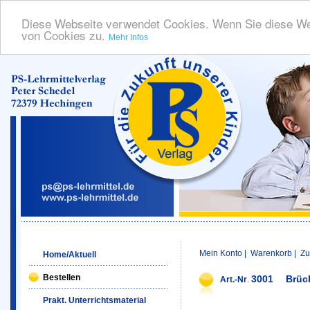
Diese Webseite verwendet Cookies. Wenn Sie diese We
von Cookies zu.
Mehr Infos
Mein Konto
|
Warenkorb
|
Zu
Home/Aktuell
Bestellen
3001
Brüc
Art.-Nr
.
Prakt. Unterrichtsmaterial