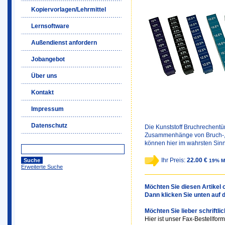
Kopiervorlagen/Lehrmittel
Lernsoftware
Außendienst anfordern
Jobangebot
Über uns
Kontakt
Impressum
Datenschutz
Die Kunststoff Bruchrechentü
Zusammenhänge von Bruch-, 
können hier im wahrsten Sinn
Ihr Preis:
22.00 €
19% M
Erweiterte Suche
Möchten Sie diesen Artikel o
Dann klicken Sie unten auf 
Möchten Sie lieber schriftli
Hier ist unser Fax-Bestellform