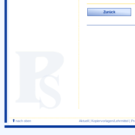
Zurück
nach oben
Aktuell
|
Kopiervorlagen/Lehrmittel
|
Pr