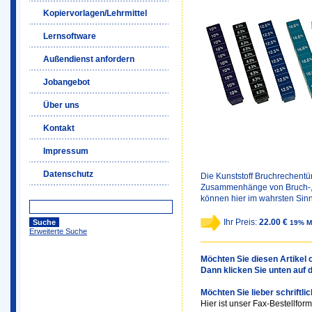
Kopiervorlagen/Lehrmittel
Lernsoftware
Außendienst anfordern
Jobangebot
Über uns
Kontakt
Impressum
Datenschutz
Die Kunststoff Bruchrechentü
Zusammenhänge von Bruch-, 
können hier im wahrsten Sinn
Ihr Preis:
22.00 €
19% M
Erweiterte Suche
Möchten Sie diesen Artikel o
Dann klicken Sie unten auf 
Möchten Sie lieber schriftli
Hier ist unser Fax-Bestellform