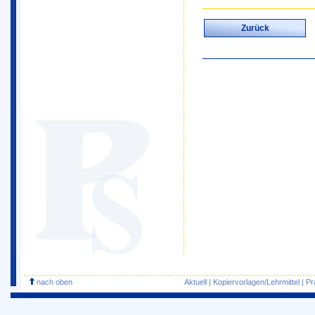
Zurück
nach oben
Aktuell
|
Kopiervorlagen/Lehrmittel
|
Pr