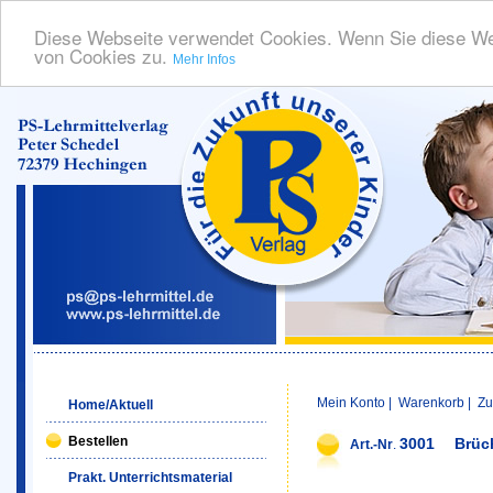
Diese Webseite verwendet Cookies. Wenn Sie diese We
von Cookies zu.
Mehr Infos
Mein Konto
|
Warenkorb
|
Zu
Home/Aktuell
Bestellen
3001
Brüc
Art.-Nr
.
Prakt. Unterrichtsmaterial