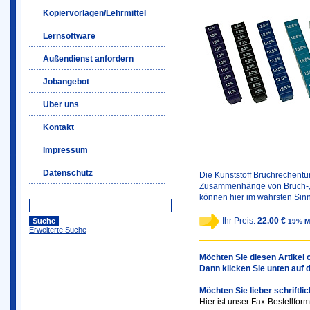
Kopiervorlagen/Lehrmittel
Lernsoftware
Außendienst anfordern
Jobangebot
Über uns
Kontakt
Impressum
Datenschutz
Die Kunststoff Bruchrechentü
Zusammenhänge von Bruch-, 
können hier im wahrsten Sinn
Ihr Preis:
22.00 €
19% M
Erweiterte Suche
Möchten Sie diesen Artikel o
Dann klicken Sie unten auf 
Möchten Sie lieber schriftli
Hier ist unser Fax-Bestellform