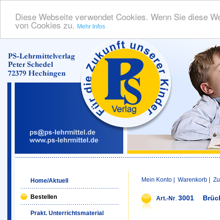
Diese Webseite verwendet Cookies. Wenn Sie diese We
von Cookies zu.
Mehr Infos
Mein Konto
|
Warenkorb
|
Zu
Home/Aktuell
Bestellen
3001
Brüc
Art.-Nr
.
Prakt. Unterrichtsmaterial