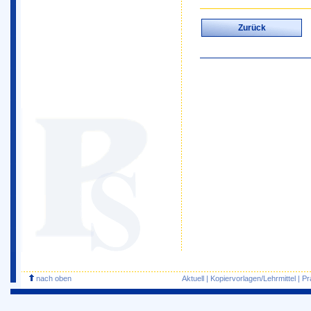
Zurück
nach oben
Aktuell
|
Kopiervorlagen/Lehrmittel
|
Pr