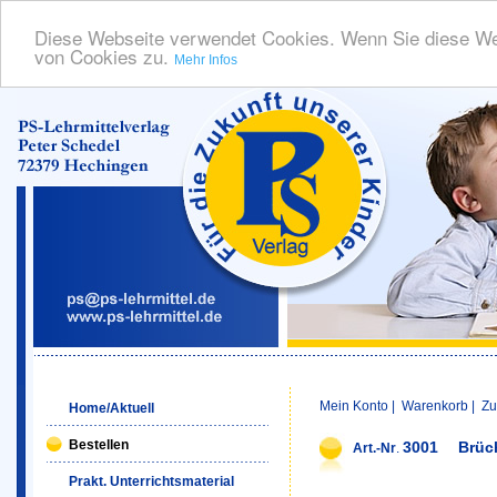
Diese Webseite verwendet Cookies. Wenn Sie diese We
von Cookies zu.
Mehr Infos
Mein Konto
|
Warenkorb
|
Zu
Home/Aktuell
Bestellen
3001
Brüc
Art.-Nr
.
Prakt. Unterrichtsmaterial