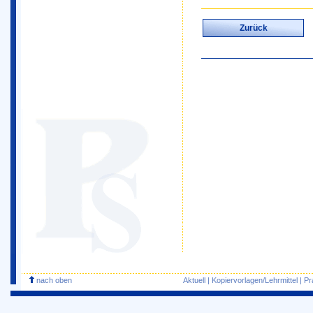
Zurück
nach oben
Aktuell
|
Kopiervorlagen/Lehrmittel
|
Pr