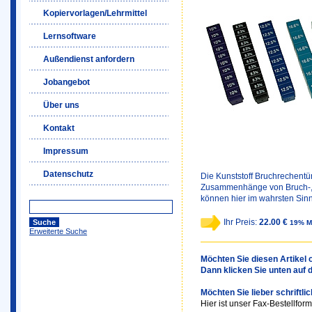
Kopiervorlagen/Lehrmittel
Lernsoftware
Außendienst anfordern
Jobangebot
Über uns
Kontakt
Impressum
Datenschutz
Die Kunststoff Bruchrechentü
Zusammenhänge von Bruch-, 
können hier im wahrsten Sinn
Ihr Preis:
22.00 €
19% M
Erweiterte Suche
Möchten Sie diesen Artikel o
Dann klicken Sie unten auf 
Möchten Sie lieber schriftli
Hier ist unser Fax-Bestellform