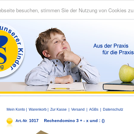
bseite besuchen, stimmen Sie der Nutzung von Cookies zu
Mein Konto
|
Warenkorb
|
Zur Kasse
|
Versand
|
AGBs
|
Datenschutz
1017
Rechendomino 3 + - x und : ()
Art.-Nr
.