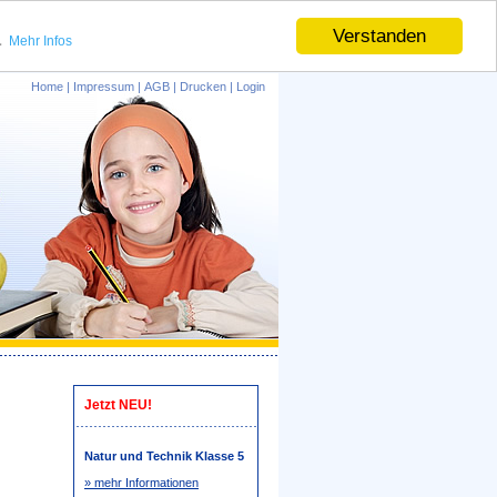
.
Verstanden
Mehr Infos
Home
|
Impressum
|
AGB
|
Drucken
|
Login
Jetzt NEU!
Natur und Technik Klasse 5
» mehr Informationen