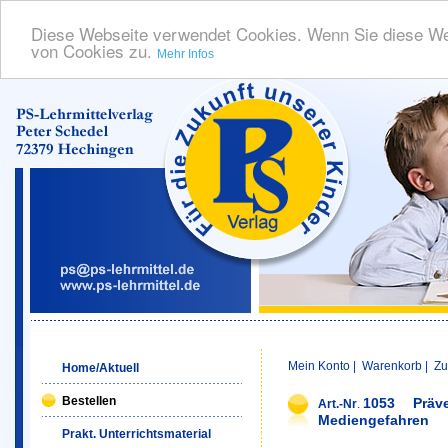
Diese Webseite verwendet Cookies. Wenn Sie diese We
von Cookies zu.
Mehr Infos
Mein Konto
|
Warenkorb
|
Zu
Home/Aktuell
Bestellen
1053
Präv
Art.-Nr
.
Mediengefahren
Prakt. Unterrichtsmaterial