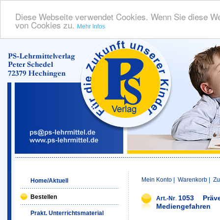
Diese Webseite verwendet Cookies. Wenn Sie diese We
von Cookies zu.
Mehr Infos
Mein Konto
|
Warenkorb
|
Zu
Home/Aktuell
Bestellen
1053
Präv
Art.-Nr
.
Mediengefahren
Prakt. Unterrichtsmaterial