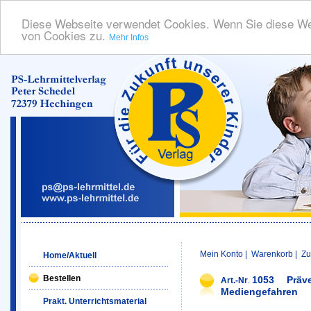
Diese Webseite verwendet Cookies. Wenn Sie diese We
von Cookies zu.
Mehr Infos
Mein Konto
|
Warenkorb
|
Zu
Home/Aktuell
Bestellen
1053
Präv
Art.-Nr
.
Mediengefahren
Prakt. Unterrichtsmaterial