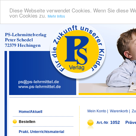
Diese Webseite verwendet Cookies. Wenn Sie diese We
von Cookies zu.
Mehr Infos
Mein Konto
|
Warenkorb
|
Zu
Home/Aktuell
Bestellen
1052
Präv
Art.-Nr
.
Prakt. Unterrichtsmaterial