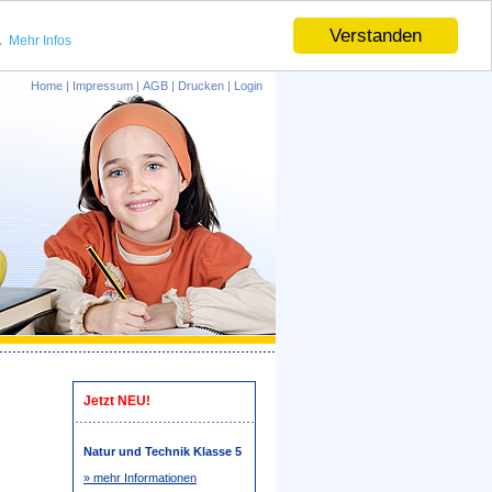
.
Verstanden
Mehr Infos
Home
|
Impressum
|
AGB
|
Drucken
|
Login
Jetzt NEU!
Natur und Technik Klasse 5
» mehr Informationen