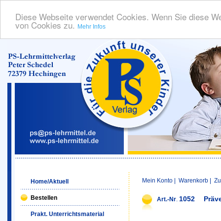
Diese Webseite verwendet Cookies. Wenn Sie diese We
von Cookies zu.
Mehr Infos
Mein Konto
|
Warenkorb
|
Zu
Home/Aktuell
Bestellen
1052
Präv
Art.-Nr
.
Prakt. Unterrichtsmaterial