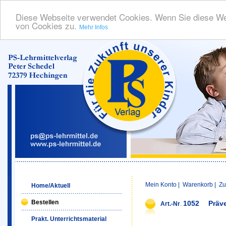
Diese Webseite verwendet Cookies. Wenn Sie diese We
von Cookies zu.
Mehr Infos
Mein Konto
|
Warenkorb
|
Zu
Home/Aktuell
Bestellen
1052
Präv
Art.-Nr
.
Prakt. Unterrichtsmaterial