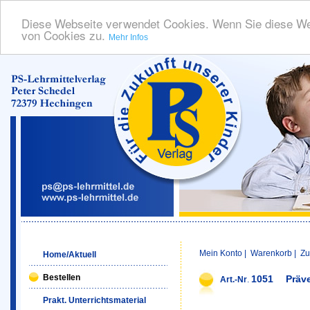
Diese Webseite verwendet Cookies. Wenn Sie diese We
von Cookies zu.
Mehr Infos
Mein Konto
|
Warenkorb
|
Zu
Home/Aktuell
Bestellen
1051
Präv
Art.-Nr
.
Prakt. Unterrichtsmaterial