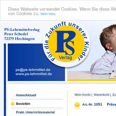
Diese Webseite verwendet Cookies. Wenn Sie diese We
von Cookies zu.
Mehr Infos
Mein Konto
|
Warenkorb
|
Zu
Home/Aktuell
Bestellen
1051
Präv
Art.-Nr
.
Prakt. Unterrichtsmaterial