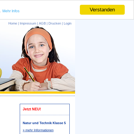
.
Verstanden
Mehr Infos
Home
|
Impressum
|
AGB
|
Drucken
|
Login
Jetzt NEU!
Natur und Technik Klasse 5
» mehr Informationen