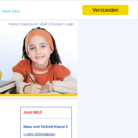
.
Verstanden
Mehr Infos
Home
|
Impressum
|
AGB
|
Drucken
|
Login
Jetzt NEU!
Natur und Technik Klasse 5
» mehr Informationen