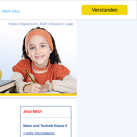
.
Verstanden
Mehr Infos
Home
|
Impressum
|
AGB
|
Drucken
|
Login
Jetzt NEU!
Natur und Technik Klasse 5
» mehr Informationen